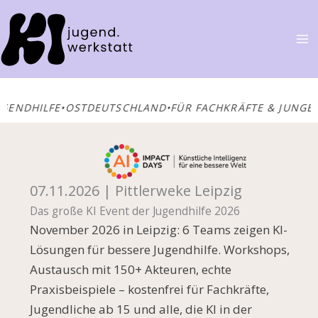
Zum
Inhalt
springen
ILFE
•
OSTDEUTSCHLAND
•
FÜR FACHKRÄFTE & JUNGERWACH
07.11.2026 | Pittlerweke Leipzig
Das große KI Event der Jugendhilfe 2026
November 2026 in Leipzig: 6 Teams zeigen KI-
Lösungen für bessere Jugendhilfe. Workshops,
Austausch mit 150+ Akteuren, echte
Praxisbeispiele – kostenfrei für Fachkräfte,
Jugendliche ab 15 und alle, die KI in der